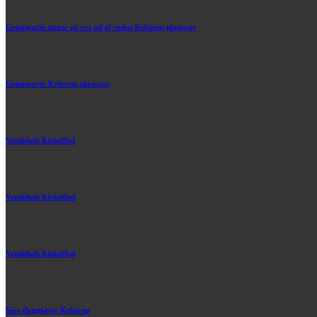
Grønspætte unger på vej ud af reden Kelstrup plantage
Grønspætte Kelstrup plantage
Vendehals Kirkeflod
Vendehals Kirkeflod
Vendehals Kirkeflod
Stor flagspætte Kelstrup