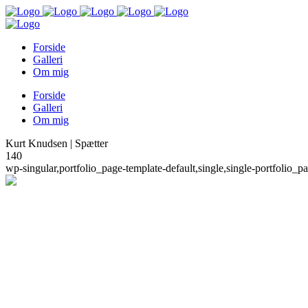
Forside
Galleri
Om mig
Forside
Galleri
Om mig
Kurt Knudsen | Spætter
140
wp-singular,portfolio_page-template-default,single,single-portfoli