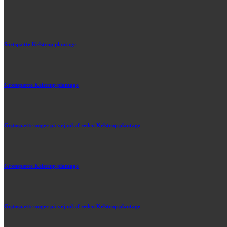
Sortspætte Kelstrup plantage
Grønspætte Kelstrup plantage
Grønspætte unger på vej ud af reden Kelstrup plantage
Grønspætte Kelstrup plantage
Grønspætte unger på vej ud af reden Kelstrup plantage