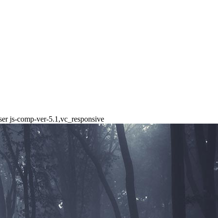
ser js-comp-ver-5.1,vc_responsive