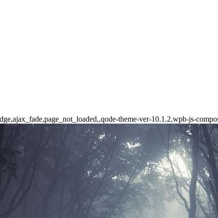
ridge,ajax_fade,page_not_loaded,,qode-theme-ver-10.1.2,wpb-js-compo