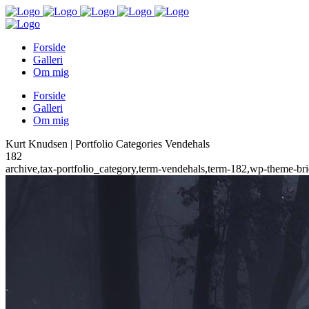
Forside
Galleri
Om mig
Forside
Galleri
Om mig
Kurt Knudsen | Portfolio Categories Vendehals
182
archive,tax-portfolio_category,term-vendehals,term-182,wp-theme-b